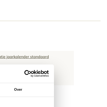
atie jaarkalender standaard
atie jaarkalender premium
tie jaarkalender budget
Over