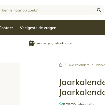
Zoe
Contact
Veelgestelde vragen
Geen zorgen, betaal achteraf
Home
/
Alle kalenders
/
Jaark
Jaarkalende
Jaarkalend
PORTO vriendelijk