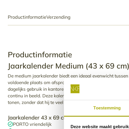
Productinformatie
Verzending
Productinformatie
Jaarkalender Medium (43 x 69 cm
De medium jaarkalender biedt een ideaal evenwicht tussen 
voldoende plaats om afspraken en notities toe te voegen, is
dagelijks gebruik in kantoren. Door je eigen branding toe te vo
continu in beeld. Deze kalender is groot genoeg om alle belan
tonen, zonder dat hij te veel ruimte inneemt.
Toestemming
Jaarkalender 43 x 69 cm
PORTO vriendelijk
Deze website maakt gebruik