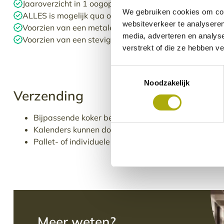
Jaaroverzicht in 1 oogopslag
We gebruiken cookies om cont
ALLES is mogelijk qua opmaak
websiteverkeer te analyseren
Voorzien van een metalen ophangoog
media, adverteren en analys
Voorzien van een stevige metalen randlijst boven en 
verstrekt of die ze hebben v
Toestemmingsselectie
Noodzakelijk
Verzending
Bijpassende koker beschikbaar
Kalenders kunnen door ons ingerold worden in een 
Pallet- of individuele zending is mogelijk naar je k
Meer weten?