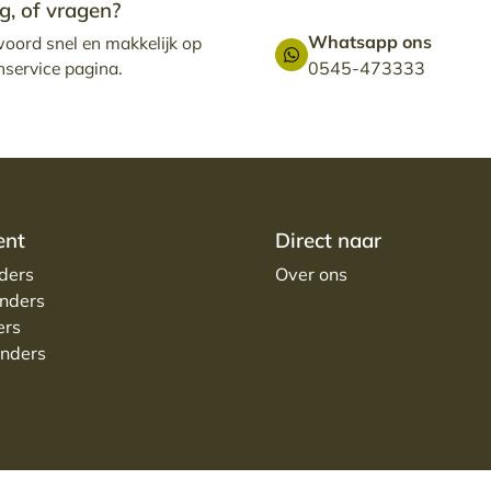
g, of vragen?
Whatsapp ons
woord snel en makkelijk op
nservice pagina.
0545-473333
ent
Direct naar
ders
Over ons
nders
ers
nders