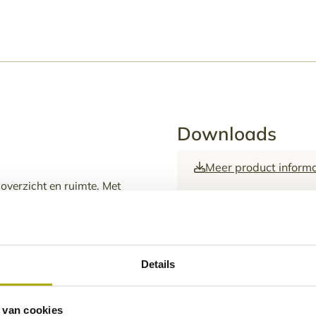
Downloads
)
Meer product inform
overzicht en ruimte. Met
Meer product inform
 deze kalender perfect voor
egen, blijft je bedrijf
grijke data duidelijk te
Meer product informa
Details
 van cookies