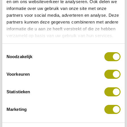
materiaal.
en om ons websiteverkeer te analyseren. Ook delen we
Personalisatie
: Het kopschild kan volledig
informatie over uw gebruik van onze site met onze
worden aangepast naar jouw huisstijlkleuren
partners voor social media, adverteren en analyse. Deze
en logo.
partners kunnen deze gegevens combineren met andere
Stevige verzendenveloppen
: Geschikt voor
informatie die u aan ze heeft verstrekt of die ze hebben
verzending of om uit te delen, inclusief
verzameld op basis van uw gebruik van hun services.
bijpassende enveloppen die de kalender
beschermen.
Toestemmingsselectie
Noodzakelijk
Benieuwd hoe de budgetkalender met 3 maanden jouw
marketingstrategie kan versterken? Vraag eenvoudig een
offerte aan of neem contact op met onze specialisten voor
Voorkeuren
meer informatie!
Statistieken
3-Maandskalender Budget
Marketing
Duidelijk weekoverzicht
Standaard inclusief eigen bedrukking