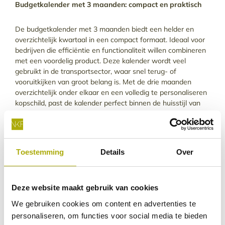
Budgetkalender met 3 maanden: compact en praktisch
De budgetkalender met 3 maanden biedt een helder en
overzichtelijk kwartaal in een compact formaat. Ideaal voor
bedrijven die efficiëntie en functionaliteit willen combineren
met een voordelig product. Deze kalender wordt veel
gebruikt in de transportsector, waar snel terug- of
vooruitkijken van groot belang is. Met de drie maanden
overzichtelijk onder elkaar en een volledig te personaliseren
kopschild, past de kalender perfect binnen de huisstijl van
jouw organisatie.
Voordelen van de budgetkalender met 3
maanden
Toestemming
Details
Over
Compact en overzichtelijk
: Drie maanden in
één oogopslag, ideaal voor snelle planning.
Deze website maakt gebruik van cookies
Lichtgewicht en portovriendelijk
: Deze
kalender is zeer voordelig in verzending
We gebruiken cookies om content en advertenties te
dankzij het kwalitatieve, maar lichte
personaliseren, om functies voor social media te bieden