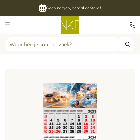
Geen zorgen, betaal achteraf
Kalenderfabriek
Zoek