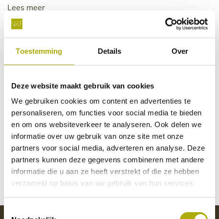
Lees meer
Toestemming
Details
Over
Hulp nodig, of vragen?
Vind je antwoord snel en makkelijk op onze klantenservice
Deze website maakt gebruik van cookies
pagina.
We gebruiken cookies om content en advertenties te
Whatsapp ons
personaliseren, om functies voor social media te bieden
0545-473333
en om ons websiteverkeer te analyseren. Ook delen we
informatie over uw gebruik van onze site met onze
Stuur een email
partners voor social media, adverteren en analyse. Deze
info@kalenderfabriek.nl
partners kunnen deze gegevens combineren met andere
informatie die u aan ze heeft verstrekt of die ze hebben
Bel ons
verzameld op basis van uw gebruik van hun services.
046 - 437 14 31
Toestemmingsselectie